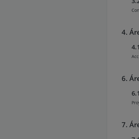
3.
Con
4. Ár
4.
Acc
6. Ár
6.
Pro
7. Ár