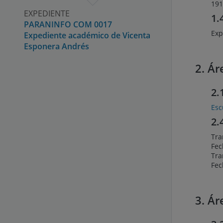
191
EXPEDIENTE
1.
PARANINFO COM 0017
Exp
Expediente académico de Vicenta
Esponera Andrés
2. Ár
2.
Esc
2.
Tra
Fec
Tra
Fec
3. Ár