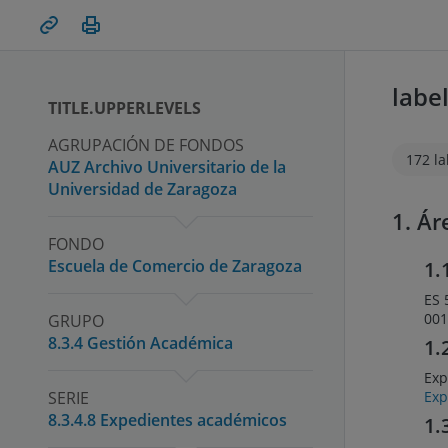
enlace.permanente
Imprimir
labe
TITLE.UPPERLEVELS
AGRUPACIÓN DE FONDOS
172 la
AUZ Archivo Universitario de la
Universidad de Zaragoza
1. Ár
FONDO
Escuela de Comercio de Zaragoza
1.
ES 
001
GRUPO
8.3.4 Gestión Académica
1.
Exp
SERIE
Exp
8.3.4.8 Expedientes académicos
1.