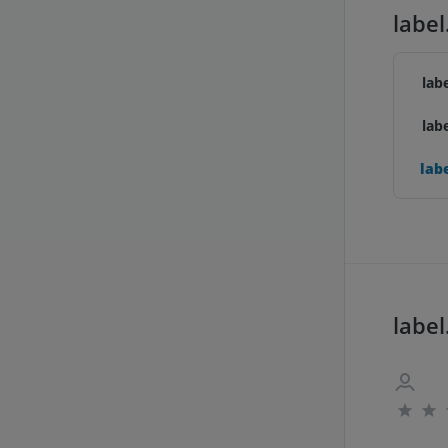
label
lab
lab
lab
label