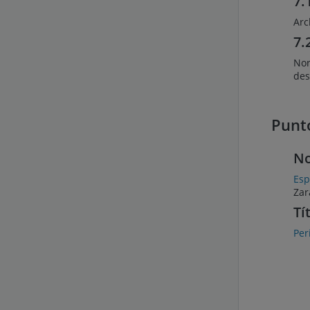
7.
Arc
7.
Nor
des
Punt
No
Esp
Zar
Tí
Per