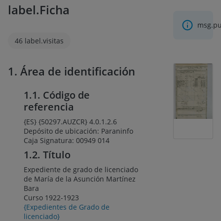
label.Ficha
msg.pul
46 label.visitas
1. Área de identificación
1.1. Código de
referencia
{ES} {50297.AUZCR} 4.0.1.2.6
Depósito de ubicación: Paraninfo
Caja Signatura: 00949 014
1.2. Título
Expediente de grado de licenciado
de María de la Asunción Martínez
Bara
Curso 1922-1923
{Expedientes de Grado de
licenciado}