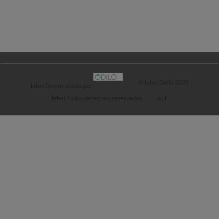
label.Odilo
© label.Odilo 2026
label.Desarrollado.por
.
label.Todos.derechos.reservados
null